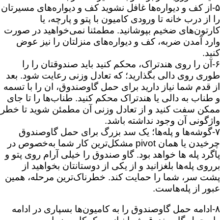
۵-از کف و دیواره‌ها غافل نشوید کف و دیواره‌های مسیرتان
را از درب خانه تا ورودی کامیون با پتو و پارچه، یا
کارتون‌های ضخیم بپوشانید. مطمئنا نمی‌خواهید در صورت
وارد آمدن ضربه، کف و دیواره‌های منزلتان را نیز عوض
کنید.
۶-آن را روی هندتراک، محکم کنید باید صندوقتان را را
طوری روی دالی بگذارید؛ که تعادل وزنی رعایت شود. بعد
از قدم شما نیاز دارید برای حمل گاوصندوق، ان را با تسمه
و طناب به دالی یا هندتراک محکم کنید. طناب‌ها را تا جای
ممکن سفت کنید و از تعادل وزنی آن مطمئن شوید تا خطر
واژگونی آن وجود نداشته باشد.
۷-گوشه‌ها و پله‌ها؛ یک سد بزرگ برای حمل گاوصندوق
چرخیدن یا همان pivot مشکل‌ترین کار شما به‌خصوص در
پاگرد پله ها خواهد بود. گاو صندوق را خیلی آرام روی پتو و
برروی پله‌ها بلغزانید و از یکی از دوستانتان بخواهید از
پشت سر، شما را حمایت کند. خطرناک‌ترین مرحله، همین
عبور از پله‌هاست.
۸-ادامه حمل گاوصندوق را به کامیون‌ها بسپاری در ادامه