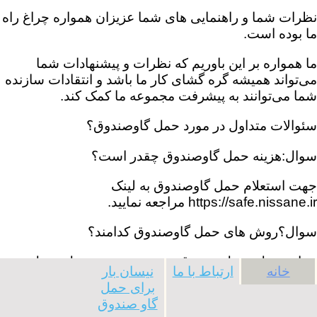
نظرات شما و راهنمایی های شما عزیزان همواره چراغ راه
ما بوده است.
ما همواره بر این باوریم که نظرات و پیشنهادات شما
می‌تواند همیشه گره گشای کار ما باشد و انتقادات سازنده
شما می‌توانند به پیشرفت مجموعه ما کمک کند.
سئوالات متداول در مورد حمل گاوصندوق؟
سوال:هزینه حمل گاوصندوق چقدر است؟
جهت استعلام حمل گاوصندوق به لینک
https://safe.nissane.ir مراجعه نمایید.
سوال؟روش های حمل گاوصندوق کدامند؟
جواب:حمل و نقل صندوق بصورت دستی، حمل و نقل
خانه
ارتباط با ما
نیسان بار
صندوق توسط چرخ، حمل و نقل صندوق توسط جرثقیل
برای حمل
گاو صندوق
سوال:بهترین شرکت حمل گاوصندوق در تهران کجا است؟